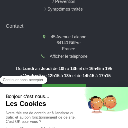
Prévention
Symptômes traités
Contact
45 Avenue Lalanne
64140
Billère
France
Afficher le téléphone
Du
Lundi
au
Jeudi
de
10h
à
13h
et de
16h45
à
19h
Le
Vendredi
de
12h15
à
13h
et de
14h15
à
17h15
Prendre RDV en ligne
Création et référencement du site par Simplébo