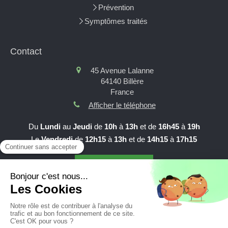
Prévention
Symptômes traités
Contact
45 Avenue Lalanne
64140
Billère
France
Afficher le téléphone
Du
Lundi
au
Jeudi
de
10h
à
13h
et de
16h45
à
19h
Le
Vendredi
de
12h15
à
13h
et de
14h15
à
17h15
Prendre RDV en ligne
Création et référencement du site par Simplébo