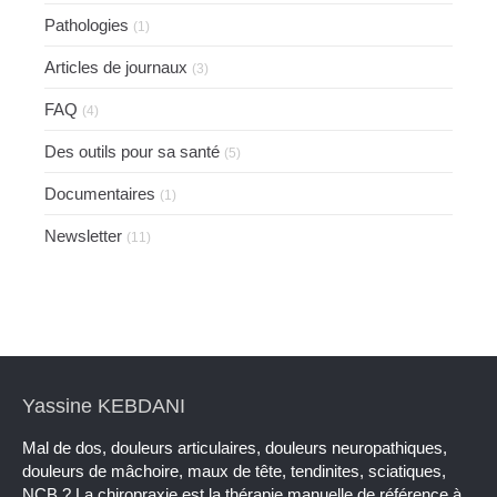
Pathologies
(1)
Articles de journaux
(3)
FAQ
(4)
Des outils pour sa santé
(5)
Documentaires
(1)
Newsletter
(11)
Yassine KEBDANI
Mal de dos, douleurs articulaires, douleurs neuropathiques,
douleurs de mâchoire, maux de tête, tendinites, sciatiques,
NCB ? La chiropraxie est la thérapie manuelle de référence à