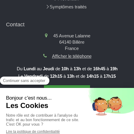
Symptômes traités
Contact
45 Avenue Lalanne
64140
Billère
France
Afficher le téléphone
Du
Lundi
au
Jeudi
de
10h
à
13h
et de
16h45
à
19h
Le
Vendredi
de
12h15
à
13h
et de
14h15
à
17h15
Prendre RDV en ligne
Création et référencement du site par Simplébo
Site partenaire de
AFC