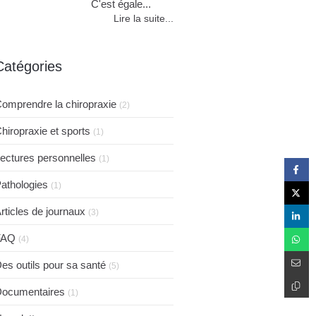
C'est égale...
Lire la suite...
Catégories
omprendre la chiropraxie
(2)
hiropraxie et sports
(1)
ectures personnelles
(1)
athologies
(1)
rticles de journaux
(3)
FAQ
(4)
es outils pour sa santé
(5)
ocumentaires
(1)