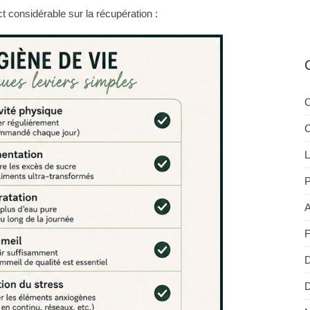
ct considérable sur la récupération :
C
C
L
P
A
D
D