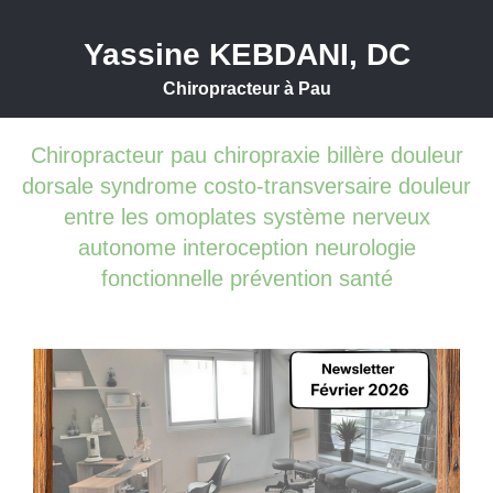
Yassine KEBDANI, DC
Chiropracteur à Pau
Chiropracteur pau chiropraxie billère douleur
dorsale syndrome costo-transversaire douleur
entre les omoplates système nerveux
autonome interoception neurologie
fonctionnelle prévention santé