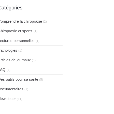
Catégories
omprendre la chiropraxie
(2)
hiropraxie et sports
(1)
ectures personnelles
(1)
athologies
(1)
rticles de journaux
(3)
FAQ
(4)
es outils pour sa santé
(5)
ocumentaires
(1)
ewsletter
(11)