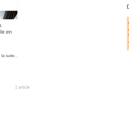
s
lle en
 la suite...
1 article