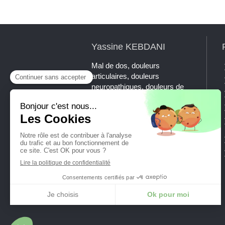
Yassine KEBDANI
Mal de dos, douleurs
articulaires, douleurs
neuropathiques, douleurs de
mâchoire, maux de tête,
tendinites, sciatiques, NCB ?
La chiropraxie est la thérapie
manuelle de référence à
l'échelle internationale pour
traiter ces symptômes.
Prenez rendez-vous avec
Yassine KEBDANI, DC.