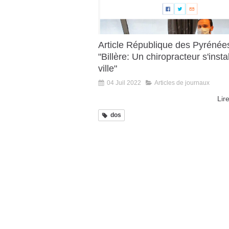
Article République des Pyrénée
"Billère: Un chiropracteur s'insta
ville"
04 Juil 2022
Articles de journaux
Lire
dos