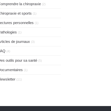
omprendre la chiropraxie
(2)
hiropraxie et sports
(1)
ectures personnelles
(1)
athologies
(1)
rticles de journaux
(3)
FAQ
(4)
es outils pour sa santé
(5)
ocumentaires
(1)
ewsletter
(11)