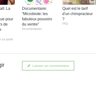
ll: La
Documentaire:
Quel est le tarif
“Microbiote: les
d'un chiropracteur
que pour
fabuleux pouvoirs
?
FAQ
rs de
du ventre”
Documentaires
e
r sa santé
ir
Laisser un commentaire