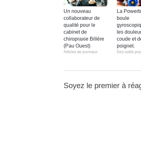
Un nouveau
La Powerba
collaborateur de
boule
qualité pour le
gyroscopi
cabinet de
les douleu
chiropraxie Billère
coude et d
(Pau Ouest)
poignet.
Articles de journaux
Des outils pou
Soyez le premier à réag