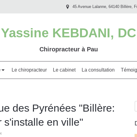
45 Avenue Lalanne, 64140 Billère, F
Yassine KEBDANI, DC
Chiropracteur à Pau
e
Le chiropracteur
Le cabinet
La consultation
Témoig
R
ue des Pyrénées "Billère:
s'installe en ville"
x