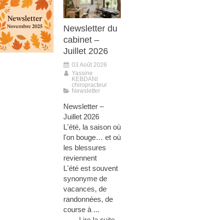
Newsletter du
cabinet –
Juillet 2026
03 Août 2026
Yassine
KEBDANI
chiropracteur
Newsletter
Newsletter –
Juillet 2026
L'été, la saison où
l'on bouge… et où
les blessures
reviennent
L'été est souvent
synonyme de
vacances, de
randonnées, de
course à ...
Lire la suite...