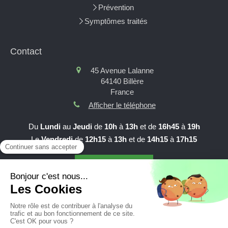
Prévention
Symptômes traités
Contact
45 Avenue Lalanne
64140
Billère
France
Afficher le téléphone
Du
Lundi
au
Jeudi
de
10h
à
13h
et de
16h45
à
19h
Le
Vendredi
de
12h15
à
13h
et de
14h15
à
17h15
Prendre RDV en ligne
Création et référencement du site par Simplébo