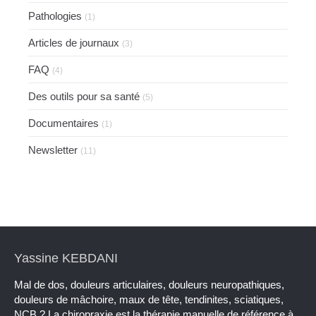
Pathologies
(1)
Articles de journaux
(3)
FAQ
(4)
Des outils pour sa santé
(5)
Documentaires
(1)
Newsletter
(11)
Yassine KEBDANI
Mal de dos, douleurs articulaires, douleurs neuropathiques,
douleurs de mâchoire, maux de tête, tendinites, sciatiques,
NCB ? La chiropraxie est la thérapie manuelle de référence à