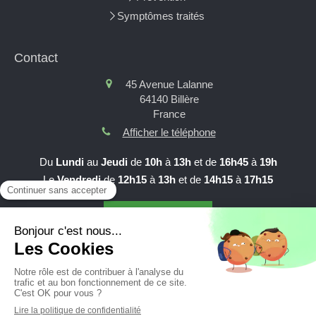
Symptômes traités
Contact
45 Avenue Lalanne
64140
Billère
France
Afficher le téléphone
Du
Lundi
au
Jeudi
de
10h
à
13h
et de
16h45
à
19h
Le
Vendredi
de
12h15
à
13h
et de
14h15
à
17h15
Prendre RDV en ligne
Création et référencement du site par Simplébo
Site partenaire de
AFC