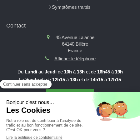
Symptômes traités
Contact
45 Avenue Lalanne
64140
Billère
France
Afficher le téléphone
Du
Lundi
au
Jeudi
de
10h
à
13h
et de
16h45
à
19h
Le
Vendredi
de
12h15
à
13h
et de
14h15
à
17h15
Prendre RDV en ligne
Création et référencement du site par Simplébo
Site partenaire de
AFC