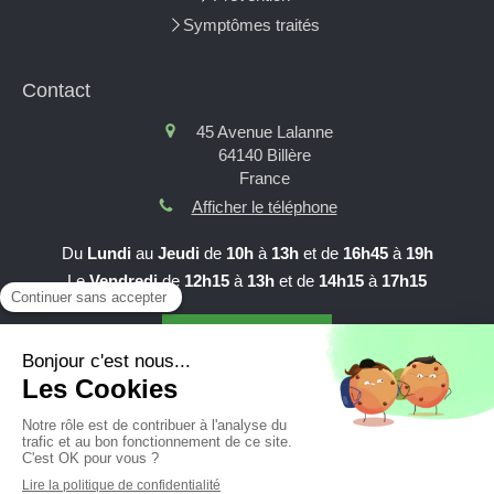
Symptômes traités
Contact
45 Avenue Lalanne
64140
Billère
France
Afficher le téléphone
Du
Lundi
au
Jeudi
de
10h
à
13h
et de
16h45
à
19h
Le
Vendredi
de
12h15
à
13h
et de
14h15
à
17h15
Prendre RDV en ligne
Création et référencement du site par Simplébo
Site partenaire de
AFC