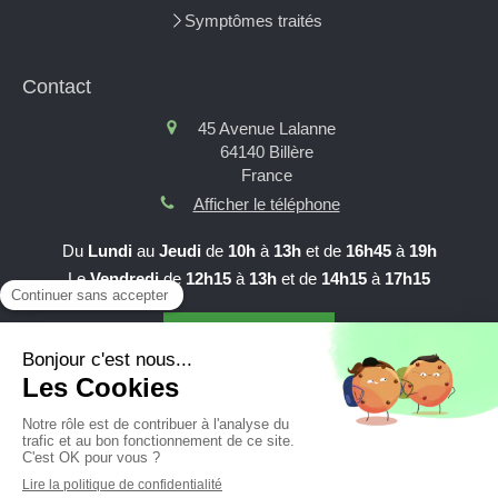
Symptômes traités
Contact
45 Avenue Lalanne
64140
Billère
France
Afficher le téléphone
Du
Lundi
au
Jeudi
de
10h
à
13h
et de
16h45
à
19h
Le
Vendredi
de
12h15
à
13h
et de
14h15
à
17h15
Prendre RDV en ligne
Création et référencement du site par Simplébo
Site partenaire de
AFC