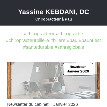
Yassine KEBDANI, DC
Chiropracteur à Pau
#chiropracteur #chiropractie
#chiropracteurbillere #billere #pau #pauouest
#santedurable #santeglobale
Newsletter du cabinet – Janvier 2026