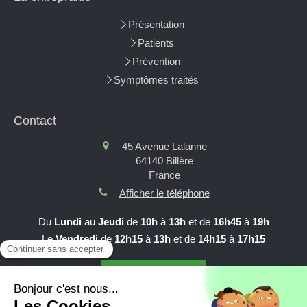
Présentation
Patients
Prévention
Symptômes traités
Contact
45 Avenue Lalanne
64140
Billère
France
Afficher le téléphone
Du
Lundi
au
Jeudi
de
10h
à
13h
et de
16h45
à
19h
Le
Vendredi
de
12h15
à
13h
et de
14h15
à
17h15
Prendre RDV en ligne