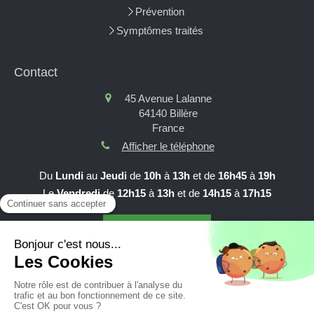
Prévention
Symptômes traités
Contact
45 Avenue Lalanne
64140
Billère
France
Afficher le téléphone
Du
Lundi
au
Jeudi
de
10h
à
13h
et de
16h45
à
19h
Le
Vendredi
de
12h15
à
13h
et de
14h15
à
17h15
Prendre RDV en ligne
Création et référencement du site par Simplébo