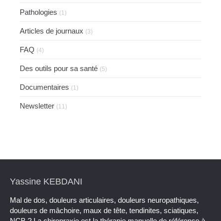
Pathologies
(1)
Articles de journaux
(3)
FAQ
(4)
Des outils pour sa santé
(5)
Documentaires
(1)
Newsletter
(11)
Yassine KEBDANI
Mal de dos, douleurs articulaires, douleurs neuropathiques,
douleurs de mâchoire, maux de tête, tendinites, sciatiques,
NCB ? La chiropraxie est la thérapie manuelle de référence à