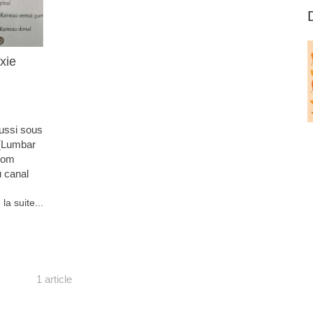
xie
aussi sous
 (Lumbar
nom
u canal
 la suite...
1 article