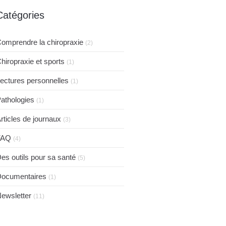
Catégories
omprendre la chiropraxie
(2)
hiropraxie et sports
(1)
ectures personnelles
(1)
athologies
(1)
rticles de journaux
(3)
FAQ
(4)
es outils pour sa santé
(5)
ocumentaires
(1)
ewsletter
(11)