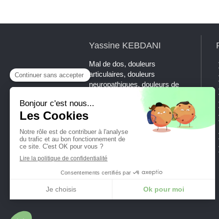
Yassine KEBDANI
Mal de dos, douleurs
articulaires, douleurs
neuropathiques, douleurs de
mâchoire, maux de tête,
tendinites, sciatiques, NCB ?
La chiropraxie est la thérapie
manuelle de référence à
l'échelle internationale pour
traiter ces symptômes.
Prenez rendez-vous avec
Yassine KEBDANI, DC.