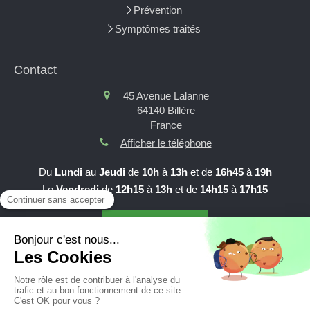
Prévention
Symptômes traités
Contact
45 Avenue Lalanne
64140
Billère
France
Afficher le téléphone
Du
Lundi
au
Jeudi
de
10h
à
13h
et de
16h45
à
19h
Le
Vendredi
de
12h15
à
13h
et de
14h15
à
17h15
Prendre RDV en ligne
Création et référencement du site par Simplébo