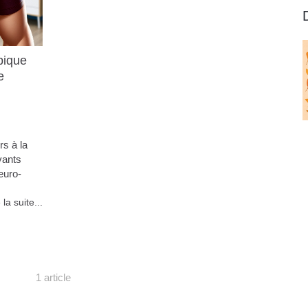
pique
e
rs à la
vants
euro-
 la suite...
1 article