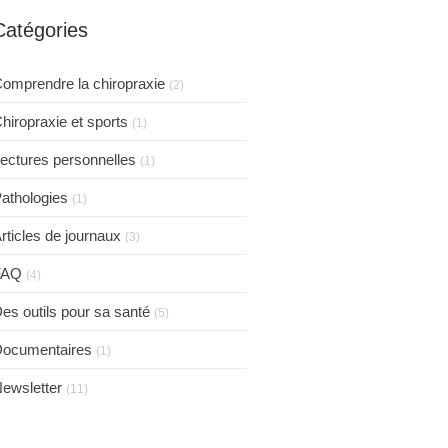
Catégories
omprendre la chiropraxie
(2)
hiropraxie et sports
(1)
ectures personnelles
(1)
athologies
(1)
rticles de journaux
(3)
FAQ
(4)
es outils pour sa santé
(5)
ocumentaires
(1)
ewsletter
(11)