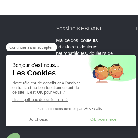
Yassine KEBDANI
Mal de dos, douleurs
articulaires, douleurs
neuropathiques, douleurs de
mâchoire, maux de tête,
tendinites, sciatiques, NCB ?
La chiropraxie est la thérapie
manuelle de référence à
l'échelle internationale pour
traiter ces symptômes.
Prenez rendez-vous avec
Yassine KEBDANI, DC.