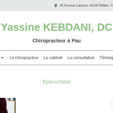
45 Avenue Lalanne, 64140 Billère, F
Yassine KEBDANI, DC
Chiropracteur à Pau
e
Le chiropracteur
Le cabinet
La consultation
Témoig
Epitrochléite
R