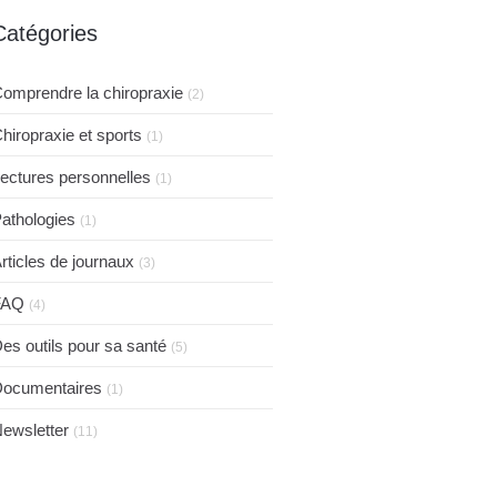
Catégories
omprendre la chiropraxie
(2)
hiropraxie et sports
(1)
ectures personnelles
(1)
athologies
(1)
rticles de journaux
(3)
FAQ
(4)
es outils pour sa santé
(5)
ocumentaires
(1)
ewsletter
(11)