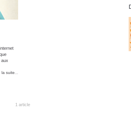
internet
 que
5 aux
 la suite...
1 article