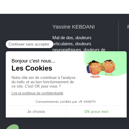
Yassine KEBDANI
Mal de dos, douleurs
articulaires, douleurs
neuropathiques, douleurs de
mâchoire, maux de tête,
tendinites, sciatiques, NCB ?
La chiropraxie est la thérapie
manuelle de référence à
l'échelle internationale pour
traiter ces symptômes.
Prenez rendez-vous avec
Yassine KEBDANI, DC.