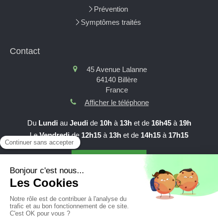
Prévention
Symptômes traités
Contact
45 Avenue Lalanne
64140
Billère
France
Afficher le téléphone
Du
Lundi
au
Jeudi
de
10h
à
13h
et de
16h45
à
19h
Le
Vendredi
de
12h15
à
13h
et de
14h15
à
17h15
Prendre RDV en ligne
Création et référencement du site par Simplébo