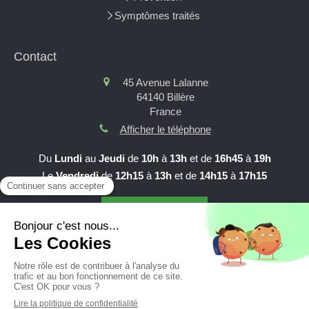
Symptômes traités
Contact
45 Avenue Lalanne
64140
Billère
France
Afficher le téléphone
Du
Lundi
au
Jeudi
de
10h
à
13h
et de
16h45
à
19h
Le
Vendredi
de
12h15
à
13h
et de
14h15
à
17h15
Prendre RDV en ligne
Création et référencement du site par Simplébo
Site partenaire de
AFC