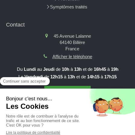
Symptômes traités
Contact
45 Avenue Lalanne
64140
Billère
France
Afficher le téléphone
Du
Lundi
au
Jeudi
de
10h
à
13h
et de
16h45
à
19h
Le
Vendredi
de
12h15
à
13h
et de
14h15
à
17h15
Prendre RDV en ligne
Création et référencement du site par Simplébo
Site partenaire de
AFC