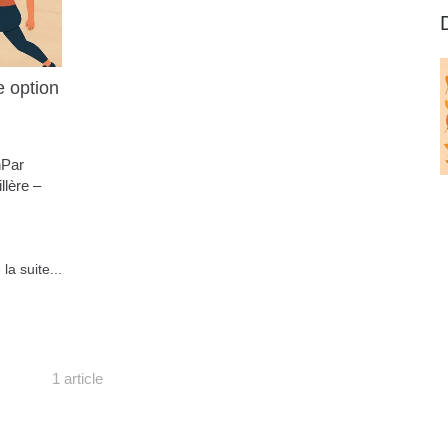
e option
nPar
llère –
 la suite...
1 article