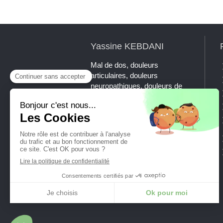
Yassine KEBDANI
Mal de dos, douleurs
articulaires, douleurs
neuropathiques, douleurs de
mâchoire, maux de tête,
tendinites, sciatiques, NCB ?
La chiropraxie est la thérapie
manuelle de référence à
l'échelle internationale pour
traiter ces symptômes.
Prenez rendez-vous avec
Yassine KEBDANI, DC.