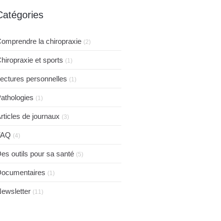
Catégories
omprendre la chiropraxie
(2)
hiropraxie et sports
(1)
ectures personnelles
(1)
athologies
(1)
rticles de journaux
(3)
FAQ
(4)
es outils pour sa santé
(5)
ocumentaires
(1)
ewsletter
(11)