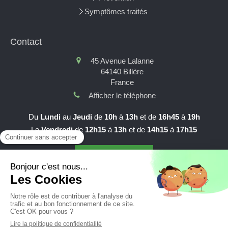
Symptômes traités
Contact
45 Avenue Lalanne
64140
Billère
France
Afficher le téléphone
Du
Lundi
au
Jeudi
de
10h
à
13h
et de
16h45
à
19h
Le
Vendredi
de
12h15
à
13h
et de
14h15
à
17h15
Prendre RDV en ligne
Création et référencement du site par Simplébo
Site partenaire de
AFC