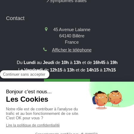
Symptômes traités
Contact
45 Avenue Lalanne
64140
Billère
France
Afficher le téléphone
Du
Lundi
au
Jeudi
de
10h
à
13h
et de
16h45
à
19h
Le
Vendredi
de
12h15
à
13h
et de
14h15
à
17h15
Prendre RDV en ligne
Création et référencement du site par Simplébo
Site partenaire de
AFC