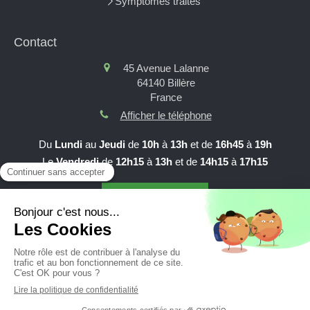
Symptômes traités
Contact
45 Avenue Lalanne
64140
Billère
France
Afficher le téléphone
Du
Lundi
au
Jeudi
de
10h
à
13h
et de
16h45
à
19h
Le
Vendredi
de
12h15
à
13h
et de
14h15
à
17h15
Prendre RDV en ligne
Création et référencement du site par Simplébo
Site partenaire de
AFC