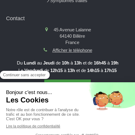
Symptômes traités
Contact
45 Avenue Lalanne
64140
Billère
France
Afficher le téléphone
Du
Lundi
au
Jeudi
de
10h
à
13h
et de
16h45
à
19h
Le
Vendredi
de
12h15
à
13h
et de
14h15
à
17h15
Prendre RDV en ligne
Création et référencement du site par Simplébo
Site partenaire de
AFC