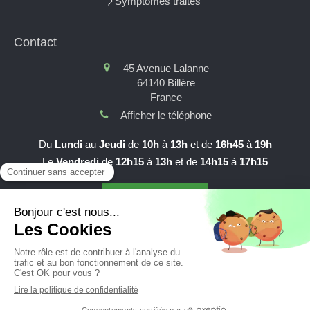
Symptômes traités
Contact
45 Avenue Lalanne
64140
Billère
France
Afficher le téléphone
Du
Lundi
au
Jeudi
de
10h
à
13h
et de
16h45
à
19h
Le
Vendredi
de
12h15
à
13h
et de
14h15
à
17h15
Prendre RDV en ligne
Création et référencement du site par Simplébo
Site partenaire de
AFC